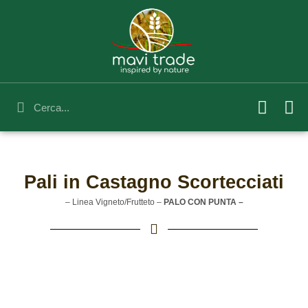
Vai
al
contenuto
F
L
Cerca
Cerca
a
i
DF
c
n
e
k
b
e
Pali in Castagno Scortecciati
o
d
o
i
– Linea Vigneto/Frutteto –
PALO CON PUNTA –
k
n