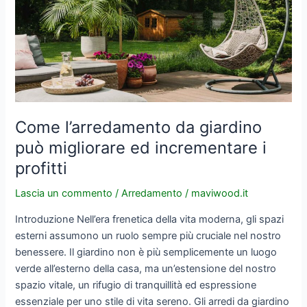
giardino
può
migliorare
ed
incrementare
i
profitti
Come l’arredamento da giardino
può migliorare ed incrementare i
profitti
Lascia un commento
/
Arredamento
/
maviwood.it
Introduzione Nell’era frenetica della vita moderna, gli spazi
esterni assumono un ruolo sempre più cruciale nel nostro
benessere. Il giardino non è più semplicemente un luogo
verde all’esterno della casa, ma un’estensione del nostro
spazio vitale, un rifugio di tranquillità ed espressione
essenziale per uno stile di vita sereno. Gli arredi da giardino